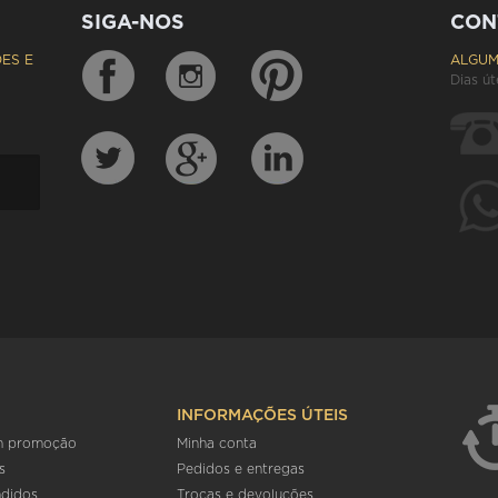
SIGA-NOS
CON
ES E
ALGUM
Dias út
INFORMAÇÕES ÚTEIS
m promoção
Minha conta
s
Pedidos e entregas
ndidos
Trocas e devoluções