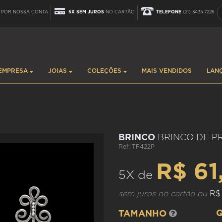
POR NOSSA CONTA
5X SEM JUROS
NO CARTÃO
TELEFONE
(21) 3435 7226
EMPRESA
JOIAS
COLEÇÕES
MAIS VENDIDOS
LAN
BRINCO
BRINCO DE P
Ref: TF422P
R$ 61
5X de
sem juros no cartão ou
R$
TAMANHO