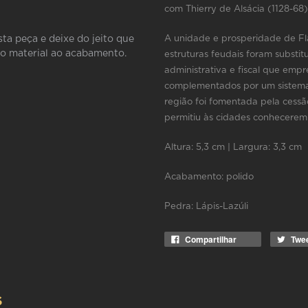
com Thierry de Alsácia (1128-68) e
sta peça e deixe do jeito que
A unidade e prosperidade de Fl
do material ao acabamento.
estruturas feudais foram substi
administrativa e fiscal que empr
complementados por um sistema j
região foi fomentada pela cessão
permitiu às cidades conhecere
Altura: 5,3 cm | Largura: 3,3 cm
Acabamento: polido
Pedra:
Lápis-Lazúli
Compartilhar
Twe
S