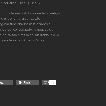
 seu filho Filipe (1168-91).
andres foram obtidas quando as antigas
tuídas por uma organização
egava funcionários assalariados e
udicial centralizado. A riqueza da
 de certos direitos de suserania, o que
m grande expansão econômica.
etar
Pin it
+1