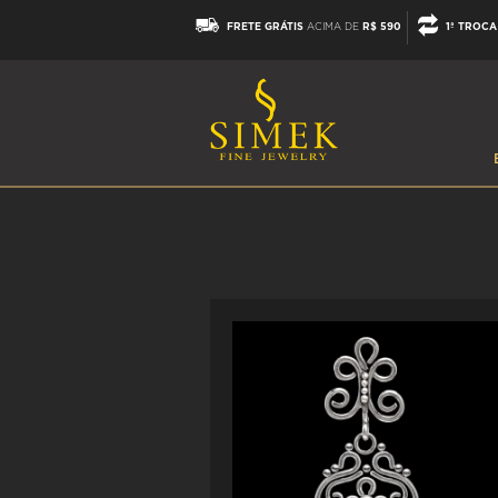
FRETE GRÁTIS
ACIMA DE
R$ 590
1ª TROCA