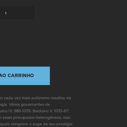
`
AO CARRINHO
ado cada vez mais autônomo resultou da
ngia. Vários governantes de
no IV, 988-1035; Balduíno V, 1035-67;
am esses principados heterogêneos, mas
quais atingiram o auge de seu prestígio