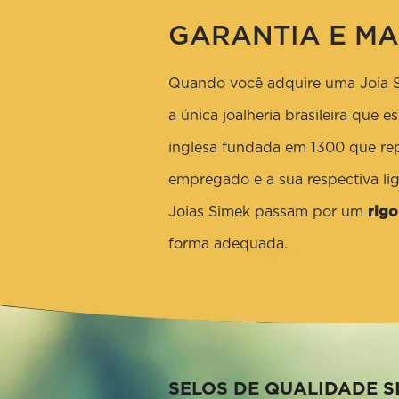
GARANTIA E M
Quando você adquire uma Joia Si
a única joalheria brasileira que
inglesa fundada em 1300 que rep
empregado e a sua respectiva l
Joias Simek passam por um
rig
forma adequada.
SELOS DE QUALIDADE S