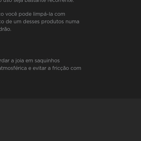
 uso seja bastante recorrente.
oco você pode limpá-la com
uco de um desses produtos numa
drão.
rdar a joia em saquinhos
tmosférica e evitar a fricção com