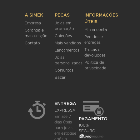
A SIMEK
PEÇAS
INFORMAÇÕES
ÚTEIS
Empresa
Joias em
promoção
Minha conta
Garantia e
manutenção
Coleções
Pedidos e
entregas
Contato
Mais vendidos
Trocas e
Lançamentos
devoluções
Joias
Política de
personalizadas
privacidade
Conjuntos
Bazar
ENTREGA
EXPRESSA
Em até 7
PAGAMENTO
dias úteis
100%
para joias
SEGURO
em estoque
após a