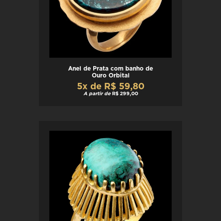
Anel de Prata com banho de
Ouro Orbital
5x de R$ 59,80
A partir de
R$ 299,00