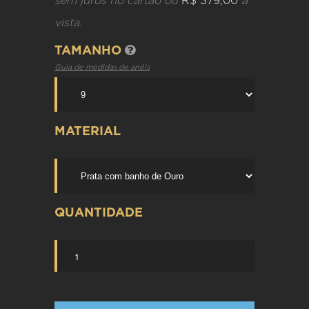
sem juros no cartão ou
R$ 379,00
à
vista.
TAMANHO
Guia de medidas de anéis
MATERIAL
QUANTIDADE
`