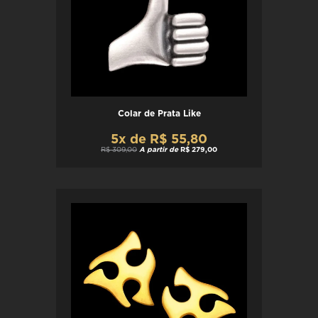
Colar de Prata Like
5x de R$ 55,80
R$ 309,00
A partir de
R$ 279,00