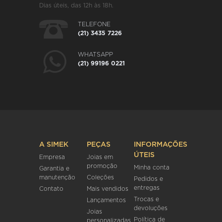
Dias úteis, das 12h às 18h.
TELEFONE
(21) 3435 7226
WHATSAPP
(21) 99196 0221
A SIMEK
PEÇAS
INFORMAÇÕES
ÚTEIS
Empresa
Joias em
promoção
Minha conta
Garantia e
manutenção
Coleções
Pedidos e
entregas
Contato
Mais vendidos
Trocas e
Lançamentos
devoluções
Joias
Política de
personalizadas