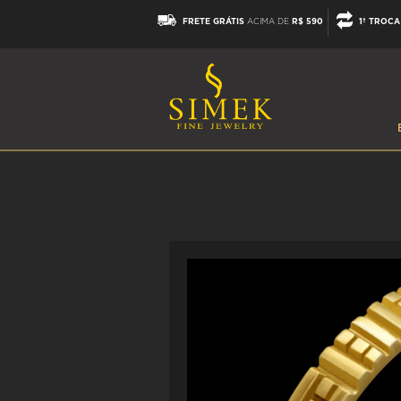
FRETE GRÁTIS
ACIMA DE
R$ 590
1ª TROCA