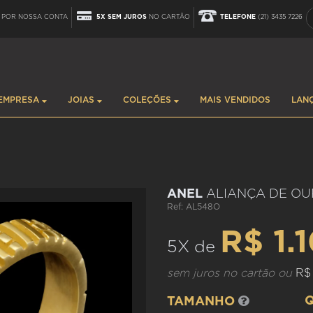
POR NOSSA CONTA
5X SEM JUROS
NO CARTÃO
TELEFONE
(21) 3435 7226
EMPRESA
JOIAS
COLEÇÕES
MAIS VENDIDOS
LAN
ANEL
ALIANÇA DE O
Ref: AL548O
R$ 1.
5X de
sem juros no cartão ou
R$
TAMANHO