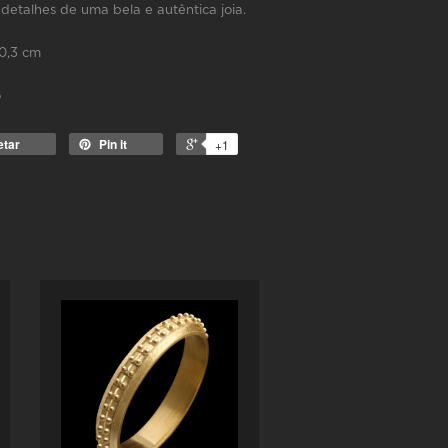
detalhes de uma bela e autêntica joia.
 0,3 cm
o
etar
Pin it
+1