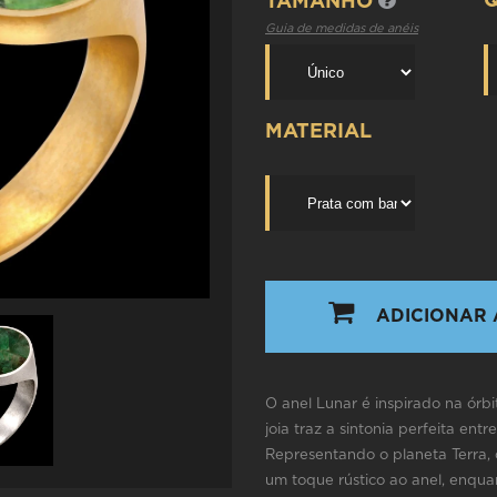
TAMANHO
Guia de medidas de anéis
MATERIAL
ADICIONAR 
O anel Lunar é inspirado na órbi
joia traz a sintonia perfeita entr
Representando o planeta Terra,
um toque rústico ao anel, enqua