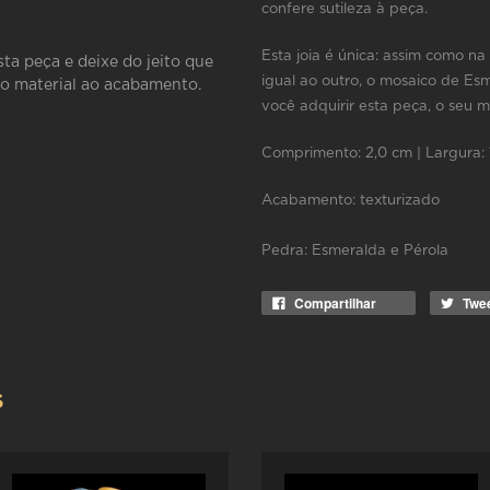
confere sutileza à peça.
Esta joia é única: assim como n
sta peça e deixe do jeito que
igual ao outro, o mosaico de Esm
do material ao acabamento.
você adquirir esta peça, o seu 
Comprimento: 2,0 cm | Largura: 
Acabamento: t
exturizado
Pedra:
Esmeralda e Pérola
Compartilhar
Twe
S