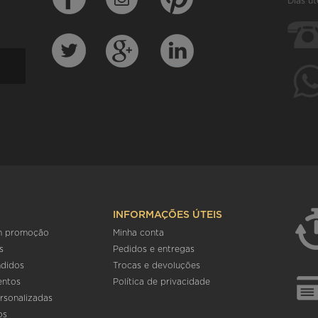
Dias út
INFORMAÇÕES ÚTEIS
m promoção
Minha conta
s
Pedidos e entregas
ndidos
Trocas e devoluções
entos
Política de privacidade
rsonalizadas
os