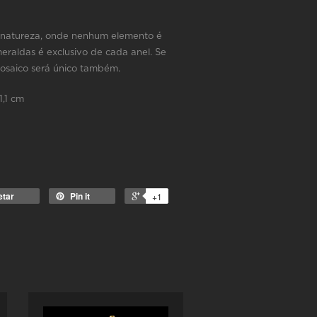
a natureza, onde nenhum elemento é
eraldas é exclusivo de cada anel. Se
mosaico será único também.
1,1 cm
etar
Pin it
+1