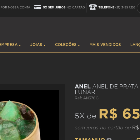
POR NOSSA CONTA
5X SEM JUROS
NO CARTÃO
TELEFONE
(21) 3435 7226
EMPRESA
JOIAS
COLEÇÕES
MAIS VENDIDOS
LAN
ANEL
ANEL DE PRATA
LUNAR
Ref: AN378G
R$ 65
5X de
sem juros no cartão ou
R$