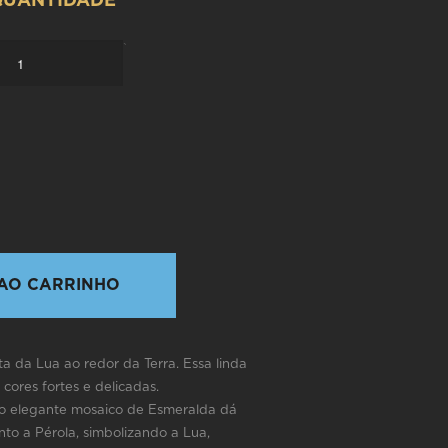
QUANTIDADE
`
AO CARRINHO
ta da Lua ao redor da Terra. Essa linda
e cores fortes e delicadas.
 o elegante mosaico de Esmeralda dá
nto a Pérola, simbolizando a Lua,