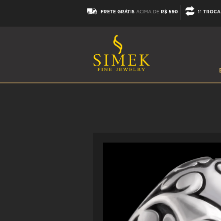
FRETE GRÁTIS
ACIMA DE
R$ 590
1ª TROCA