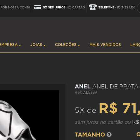
POR NOSSA CONTA
5X SEM JUROS
NO CARTÃO
TELEFONE
(21) 3435 7226
EMPRESA
JOIAS
COLEÇÕES
MAIS VENDIDOS
LAN
ANEL
ANEL DE PRATA
Ref: AL533P
R$ 71
5X de
sem juros no cartão ou
R$
TAMANHO