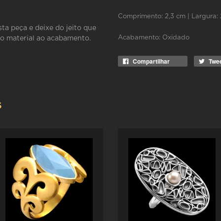
Comprimento: 2,3 cm | Largura: 
sta peça e deixe do jeito que
Acabamento: Oxidado
do material ao acabamento.
Compartilhar
Twe
S