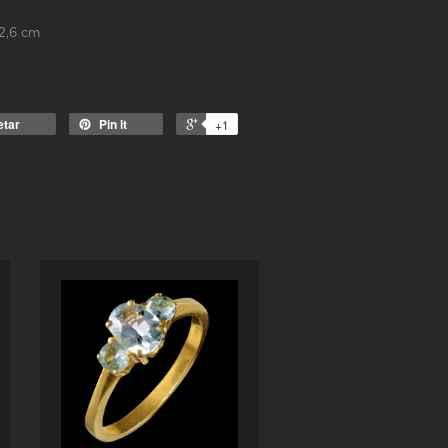
2,6 cm
etar
Pin it
+1