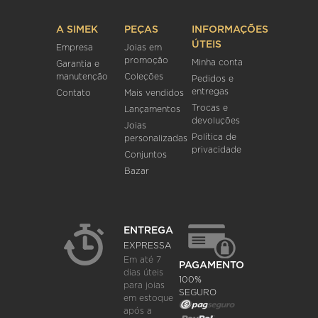
A SIMEK
PEÇAS
INFORMAÇÕES
ÚTEIS
Empresa
Joias em
promoção
Minha conta
Garantia e
manutenção
Coleções
Pedidos e
entregas
Contato
Mais vendidos
Trocas e
Lançamentos
devoluções
Joias
Política de
personalizadas
privacidade
Conjuntos
Bazar
ENTREGA
EXPRESSA
Em até 7
PAGAMENTO
dias úteis
100%
para joias
SEGURO
em estoque
após a