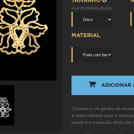
TAMANHO
Guia de medidas de anéis
MATERIAL
ADICIONAR 
Citrolena é um gênero de árvores
é muito utilizado para a fabrica
planta é a inspiração desta joia