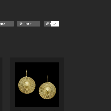
etar
Pin it
+1