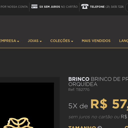
POR NOSSA CONTA
5X SEM JUROS
NO CARTÃO
TELEFONE
(21) 3435 7226
EMPRESA
JOIAS
COLEÇÕES
MAIS VENDIDOS
LAN
BRINCO
BRINCO DE P
ORQUÍDEA
Ref: TB277G
R$ 57
5X de
sem juros no cartão ou
R$