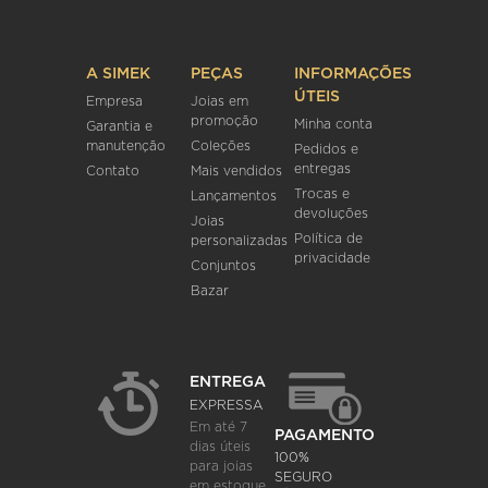
A SIMEK
PEÇAS
INFORMAÇÕES
ÚTEIS
Empresa
Joias em
promoção
Minha conta
Garantia e
manutenção
Coleções
Pedidos e
entregas
Contato
Mais vendidos
Trocas e
Lançamentos
devoluções
Joias
Política de
personalizadas
privacidade
Conjuntos
Bazar
ENTREGA
EXPRESSA
Em até 7
PAGAMENTO
dias úteis
100%
para joias
SEGURO
em estoque