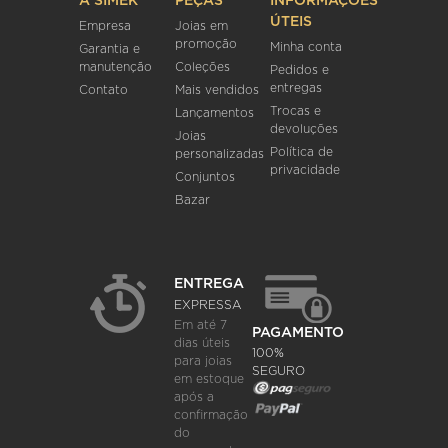
A SIMEK
PEÇAS
INFORMAÇÕES
ÚTEIS
Empresa
Joias em
promoção
Minha conta
Garantia e
manutenção
Coleções
Pedidos e
entregas
Contato
Mais vendidos
Trocas e
Lançamentos
devoluções
Joias
Política de
personalizadas
privacidade
Conjuntos
Bazar
ENTREGA
EXPRESSA
Em até 7
PAGAMENTO
dias úteis
100%
para joias
SEGURO
em estoque
após a
confirmação
do